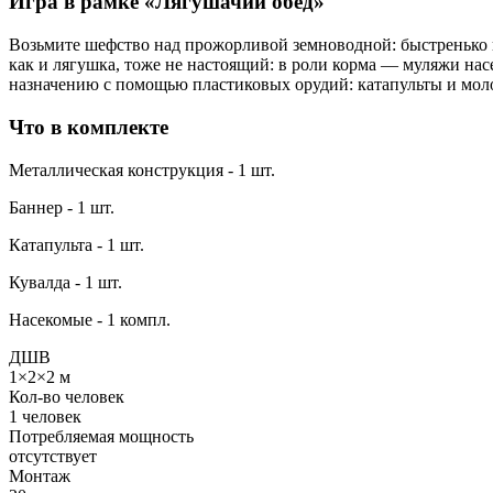
Игра в рамке «Лягушачий обед»
Возьмите шефство над прожорливой земноводной: быстренько на
как и лягушка, тоже не настоящий: в роли корма — муляжи на
назначению с помощью пластиковых орудий: катапульты и моло
Что в комплекте
Металлическая конструкция - 1 шт.
Баннер - 1 шт.
Катапульта - 1 шт.
Кувалда - 1 шт.
Насекомые - 1 компл.
ДШВ
1×2×2 м
Кол-во человек
1 человек
Потребляемая мощность
отсутствует
Монтаж