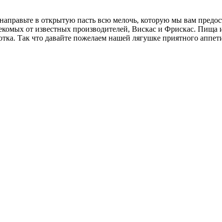
правьте в открытую пасть всю мелочь, которую мы вам предоста
секомых от известных производителей, Вискас и Фрискас. Пища 
тка. Так что давайте пожелаем нашей лягушке приятного аппети