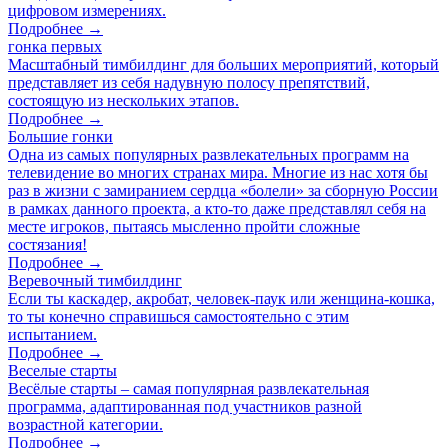
цифровом измерениях.
Подробнее →
гонка первых
Масштабный тимбилдинг для больших мероприятий, который
представляет из себя надувную полосу препятствий,
состоящую из нескольких этапов.
Подробнее →
Большие гонки
Одна из самых популярных развлекательных программ на
телевидение во многих странах мира. Многие из нас хотя бы
раз в жизни с замиранием сердца «болели» за сборную России
в рамках данного проекта, а кто-то даже представлял себя на
месте игроков, пытаясь мысленно пройти сложные
состязания!
Подробнее →
Веревочный тимбилдинг
Если ты каскадер, акробат, человек-паук или женщина-кошка,
то ты конечно справишься самостоятельно с этим
испытанием.
Подробнее →
Веселые старты
Весёлые старты – самая популярная развлекательная
программа, адаптированная под участников разной
возрастной категории.
Подробнее →