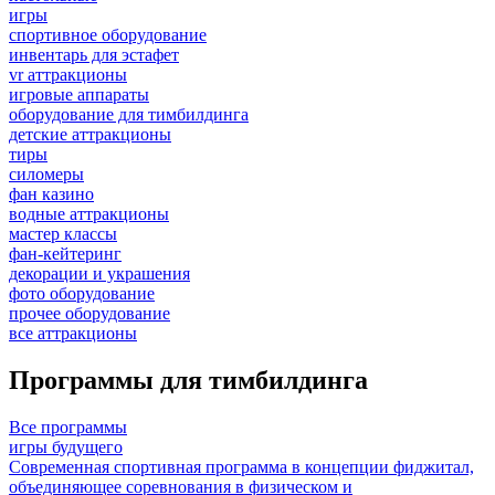
игры
спортивное оборудование
инвентарь для эстафет
vr аттракционы
игровые аппараты
оборудование для тимбилдинга
детские аттракционы
тиры
силомеры
фан казино
водные аттракционы
мастер классы
фан-кейтеринг
декорации и украшения
фото оборудование
прочее оборудование
все аттракционы
Программы для тимбилдинга
Все программы
игры будущего
Современная спортивная программа в концепции фиджитал,
объединяющее соревнования в физическом и