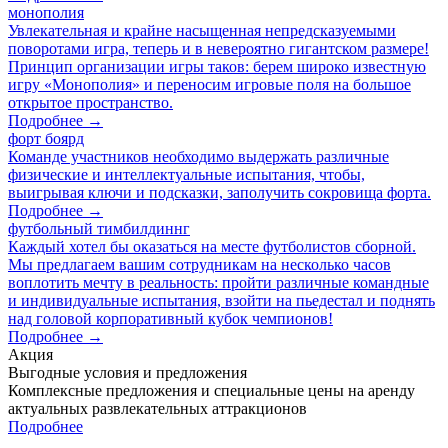
монополия
Увлекательная и крайне насыщенная непредсказуемыми
поворотами игра, теперь и в невероятно гигантском размере!
Принцип организации игры таков: берем широко известную
игру «Монополия» и переносим игровые поля на большое
открытое пространство.
Подробнее →
форт боярд
Команде участников необходимо выдержать различные
физические и интеллектуальные испытания, чтобы,
выигрывая ключи и подсказки, заполучить сокровища форта.
Подробнее →
футбольный тимбилдиннг
Каждый хотел бы оказаться на месте футболистов сборной.
Мы предлагаем вашим сотрудникам на несколько часов
воплотить мечту в реальность: пройти различные командные
и индивидуальные испытания, взойти на пьедестал и поднять
над головой корпоративный кубок чемпионов!
Подробнее →
Акция
Выгодные условия и предложения
Комплексные предложения и специальные цены на аренду
актуальных развлекательных аттракционов
Подробнее