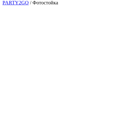
PARTY2GO
/
Фотостойка
Акция