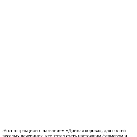
Этот аттракцион с названием «Дойная корова», для гостей
веселых вечеринок, кто хотел стать настоящим фермером и