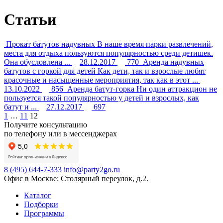
Статьи
Прокат батутов надувных
В наше время парки развлечений,
места для отдыха пользуются популярностью среди детишек.
Она обусловлена ...
28.12.2017
770
Аренда надувных
батутов с горкой для детей
Как дети, так и взрослые любят
красочные и насыщенные мероприятия, так как в этот ...
13.10.2022
856
Аренда батут-горка
Ни один аттракцион не
пользуется такой популярностью у детей и взрослых, как
батут и ...
27.12.2017
697
1
…
11
12
Получите консультацию
по телефону или в мессенджерах
8 (495) 644-7-333
info@party2go.ru
Офис в Москве: Столярный переулок, д.2.
Каталог
Подборки
Программы